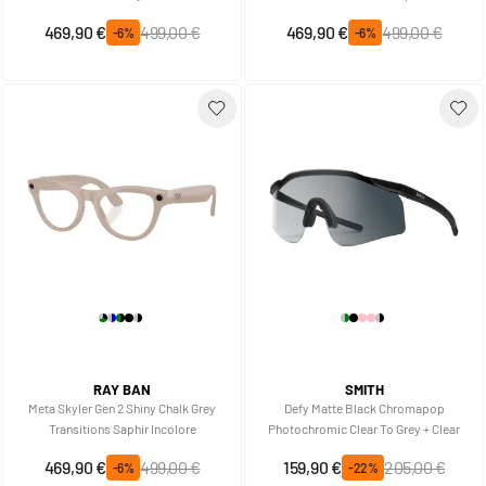
Sonderpreis
Regulärer Preis
Sonderpreis
Regulärer Preis
469,90 €
499,00 €
469,90 €
499,00 €
-6%
-6%
RAY BAN
SMITH
Meta Skyler Gen 2 Shiny Chalk Grey
Defy Matte Black Chromapop
Transitions Saphir Incolore
Photochromic Clear To Grey + Clear
Sonderpreis
Regulärer Preis
Sonderpreis
Regulärer Preis
469,90 €
499,00 €
159,90 €
205,00 €
-6%
-22%