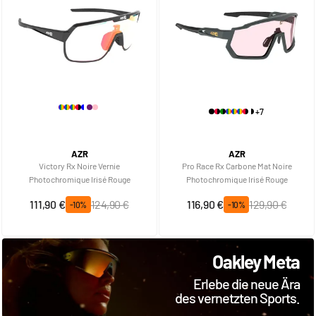
+7
AZR
AZR
Victory Rx Noire Vernie
Pro Race Rx Carbone Mat Noire
Photochromique Irisé Rouge
Photochromique Irisé Rouge
Sonderpreis
Regulärer Preis
Sonderpreis
Regulärer Preis
111,90 €
124,90 €
116,90 €
129,90 €
-10%
-10%
Oakley Meta
Erlebe die neue Ära
des vernetzten Sports.