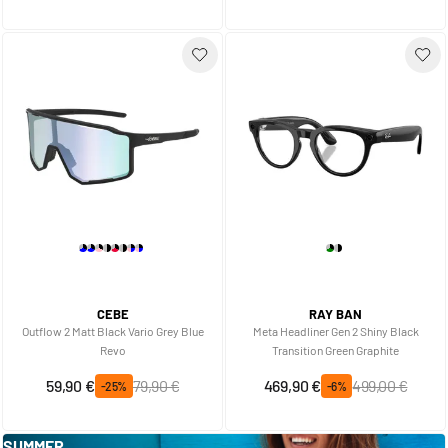
CEBE
RAY BAN
Outflow 2 Matt Black Vario Grey Blue
Meta Headliner Gen 2 Shiny Black
Revo
Transition Green Graphite
Sonderpreis
Regulärer Preis
Sonderpreis
Regulärer Preis
59,90 €
79,90 €
469,90 €
499,00 €
-25%
-6%
SUMMER