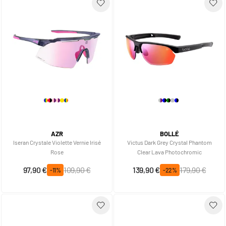
AZR
BOLLÉ
Iseran Crystale Violette Vernie Irisé
Victus Dark Grey Crystal Phantom
Rose
Clear Lava Photochromic
Sonderpreis
Regulärer Preis
Sonderpreis
Regulärer Preis
97,90 €
109,90 €
139,90 €
179,90 €
-11%
-22%