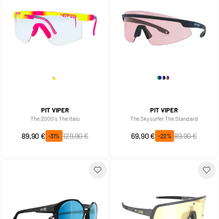
PIT VIPER
PIT VIPER
The 2000's The Italo
The Skysurfer The Standard
Sonderpreis
Regulärer Preis
Sonderpreis
Regulärer Preis
89,90 €
129,90 €
69,90 €
89,90 €
-31%
-22%