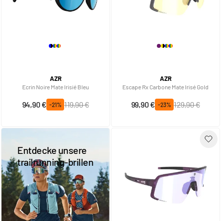
AZR
AZR
Ecrin Noire Mate Irisié Bleu
Escape Rx Carbone Mate Irisé Gold
Sonderpreis
Regulärer Preis
Sonderpreis
Regulärer Preis
94,90 €
119,90 €
99,90 €
129,90 €
-21%
-23%
Entdecke unsere
trailrunning-brillen