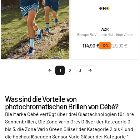
AZR
Escape Rx Violette Mate Irisé Violet
Sonderpreis
Regulärer Preis
114,90 €
129,90 €
-12%
JETZT ENTDECKEN
1
2
3
Was sind die Vorteile von
photochromatischen Brillen von Cébé?
Die Marke Cébé verfügt über drei Glastechnologien für ihre
Sonnenbrillen. Die Zone Vario Grey Gläser der Kategorie 0
bis 3, die Zone Vario Green Gläser der Kategorie 2 bis 4 und
die hochauflösenden Sensor Vario Gläser der Kategorie 1