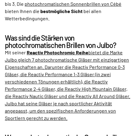
bis 3. Die
photochromatischen Sonnenbrillen von Cébé
bieten Ihnen die
bestmögliche Sicht
bei allen
Wetterbedingungen.
Was sind die Stärken von
photochromatischen Brillen von Julbo?
Mit seiner
Reactiv Photochromic Reihe
bietet die Marke
Julbo gleich 7 photochromatische Gläser mit einzigartigen
Eigenschaften an. Darunter die Reactiv Performance 0-3
Gläser, die Reactiv Performance 1-3 Gläser (in zwei
verschiedenen Tönungen erhältlich), die Reactiv
Performance 2-4 Gläser, die Reactiv High Mountain Gläser,
die Reactiv Nautic Gläser und die Reactiv All Around Gläser.
Julbo hat seine Gläser je nach sportlicher Aktivität
angepasst, um den spezifischen Anforderungen von
Sportlern gerecht zu werden.