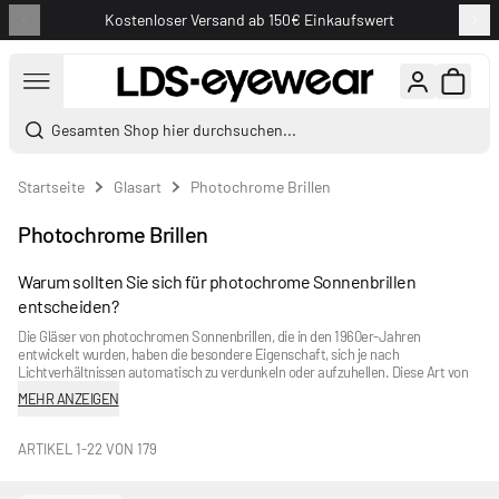
Kostenloser Versand ab 150€ Einkaufswert
Zum Inhalt springen
Gesamten Shop hier durchsuchen...
Startseite
Glasart
Photochrome Brillen
Photochrome Brillen
Warum sollten Sie sich für photochrome Sonnenbrillen
entscheiden?
Die Gläser von photochromen Sonnenbrillen, die in den 1960er-Jahren
entwickelt wurden, haben die besondere Eigenschaft, sich je nach
Lichtverhältnissen automatisch zu verdunkeln oder aufzuhellen. Diese Art von
Gläsern ist ideal bei wechselhaftem Wetter, wenn sich Sonne und Wolken
MEHR ANZEIGEN
abwechseln.
Photochrome Gläser
sind in zahlreichen Materialien und in allen
Schutzstufen erhältlich. So sind Sie stets zu 100 % vor den schädlichen UV-
Strahlen der Sonne geschützt. Zu den bekanntesten Marken, die photochrome
ARTIKEL
1
-
22
VON
179
Gläser herstellen, zählen Cébé, Bollé, Julbo und Serengeti. Und das Beste: Sie
sind für alle geeignet! Sowohl mit
photochromen Sonnenbrillen für Herren
als
auch mit
photochromen Sonnenbrillen für Damen
.